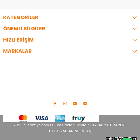
KATEGORİLER
ÖNEMLİ BİLGİLER
HIZLI ERİŞİM
MARKALAR
İLETİŞİM
Telefon:
0216 344 35 07
Adres:
İzzettin Bey Cad. Bayrak İş Merkezi No:9 A Blok Üsküdar/
İstanbul
info@e-santiye.com
2025 e-santiye.com © Tüm Hakları Saklıdır. BAYRAK YALITIM REST.
UYG.HİZM.SAN. VE TİC.A.Ş