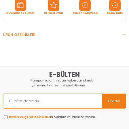
Güvenilir Teslimat
Orijinal Ürün
Güvenli Alışveriş
Kolay İade
ÜRÜN ÖZELLIKLERI
E-BÜLTEN
Kampanyalarımızdan haberdar olmak
için e-mail adresinizi girebilirsiniz.
Gönder
Gizlilik ve Çerez Politikası
’nı okudum ve kabul ediyorum.