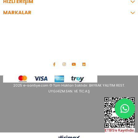
HIZLI ERİŞİM
MARKALAR
İLETİŞİM
Telefon:
0216 344 35 07
Adres:
İzzettin Bey Cad. Bayrak İş Merkezi No:9 A Blok Üsküdar/
İstanbul
info@e-santiye.com
2025 e-santiye.com © Tüm Hakları Saklıdır. BAYRAK YALITIM REST.
UYG.HİZM.SAN. VE TİC.A.Ş