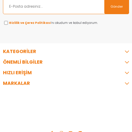
Gönder
Gizlilik ve Çerez Politikası
’nı okudum ve kabul ediyorum.
KATEGORİLER
ÖNEMLİ BİLGİLER
HIZLI ERİŞİM
MARKALAR
İLETİŞİM
Telefon:
0216 344 35 07
Adres:
İzzettin Bey Cad. Bayrak İş Merkezi No:9 A Blok Üsküdar/
İstanbul
info@e-santiye.com