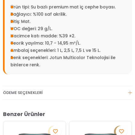
Ürün tipi: Su bazlı premium mat iç cephe boyası.
Bağlayıcı: %100 saf akrilik.
Bitiş: Mat.
VOC değeri: 29 g/L.
Hacimce katı madde: %39 ±2.
Teorik yayılma: 10,7 - 14,95 m²/L.
Ambalaj seçenekleri: 1 L, 2,5 L, 7,5 L ve 15 L.
Renk seçenekleri: Jotun Multicolor Teknolojisi ile
binlerce renk.
ÖDEME SEÇENEKLERI
Benzer Ürünler