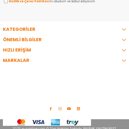
Gizlilik ve Çerez Politikası
’nı okudum ve kabul ediyorum.
KATEGORİLER
ÖNEMLİ BİLGİLER
HIZLI ERİŞİM
MARKALAR
İLETİŞİM
Telefon:
0216 344 35 07
Adres:
İzzettin Bey Cad. Bayrak İş Merkezi No:9 A Blok Üsküdar/
İstanbul
info@e-santiye.com
2025 e-santiye.com © Tüm Hakları Saklıdır. BAYRAK YALITIM REST.