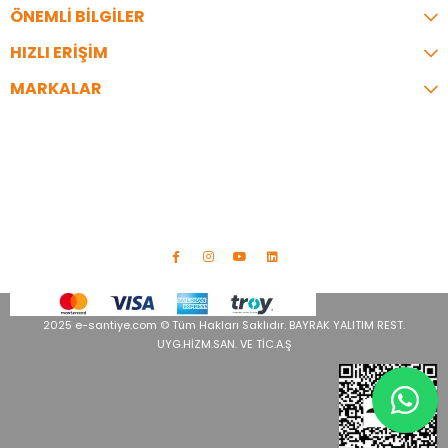
ÖNEMLİ BİLGİLER
HIZLI ERİŞİM
MARKALAR
İLETİŞİM
Telefon:
0216 344 35 07
Adres:
İzzettin Bey Cad. Bayrak İş Merkezi No:9 A Blok Üsküdar/
İstanbul
info@e-santiye.com
2025 e-santiye.com © Tüm Hakları Saklıdır. BAYRAK YALITIM REST.
UYG.HİZM.SAN. VE TİC.A.Ş