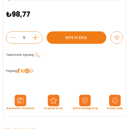
₺98,77
Telefonla Sipariş
Paylaş
Güvenilir Teslimat
Orijinal Ürün
Güvenli Alışveriş
Kolay İade