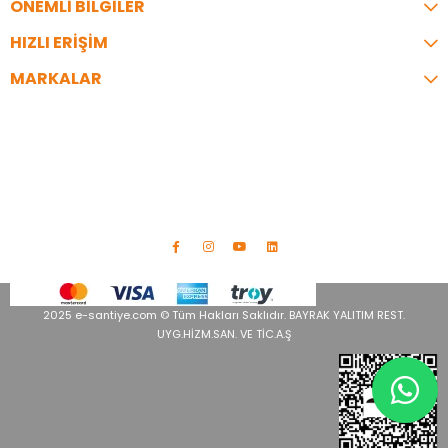
ÖNEMLİ BİLGİLER
HIZLI ERİŞİM
MARKALAR
İLETİŞİM
Telefon:
0216 344 35 07
Adres:
İzzettin Bey Cad. Bayrak İş Merkezi No:9 A Blok Üsküdar/
İstanbul
info@e-santiye.com
2025 e-santiye.com © Tüm Hakları Saklıdır. BAYRAK YALITIM REST.
UYG.HİZM.SAN. VE TİC.A.Ş