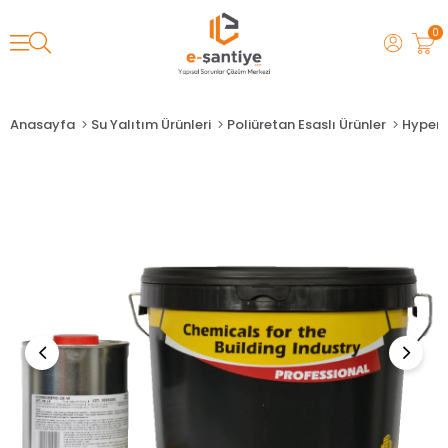
0
Anasayfa
Su Yalıtım Ürünleri
Poliüretan Esaslı Ürünler
Hyper