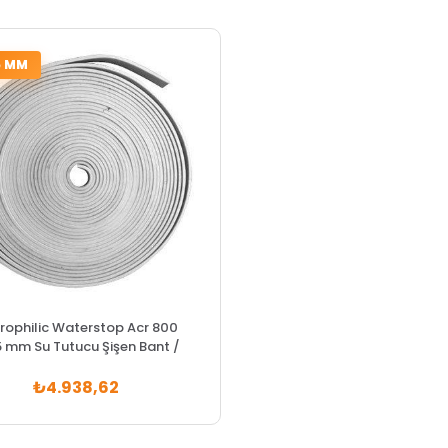
5 MM
rophilic Waterstop Acr 800
 mm Su Tutucu Şişen Bant /
20 mt
₺4.938,62