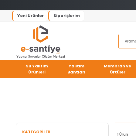
Yeni Ürünler
Siparişlerim
Su Yalıtım
Yalıtım
Membran ve
Ürünleri
Bantları
Örtüler
KATEGORILER
1 Ürün